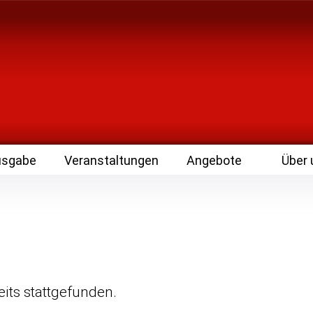
 Zeitschrift für Leute
usgabe
Veranstaltungen
Angebote
Über 
eits stattgefunden.