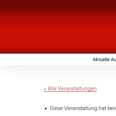
Inhalte
überspringen
Landknirpse – Die
mit Kindern
Aktuelle A
« Alle Veranstaltungen
Diese Veranstaltung hat ber