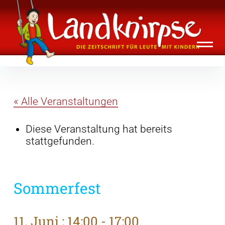
Inhalte
Landknirpse – Die Zeitschrift für Leute
überspringen
mit Kindern
« Alle Veranstaltungen
Diese Veranstaltung hat bereits
stattgefunden.
Sommerfest
11. Juni : 14:00
-
17:00