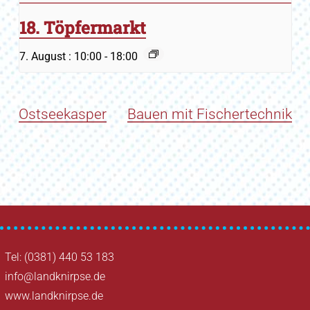
18. Töpfermarkt
7. August : 10:00
-
18:00
Ostseekasper
Bauen mit Fischertechnik
Tel: (0381) 440 53 183
info@landknirpse.de
www.landknirpse.de