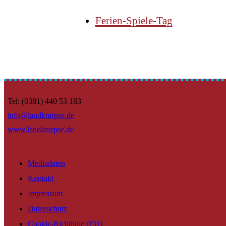
Ferien-Spiele-Tag
Tel: (0381) 440 53 183
info@landknirpse.de
www.landknirpse.de
Mediadaten
Kontakt
Impressum
Datenschutz
Cookie-Richtlinie (EU)