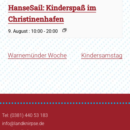
HanseSail: Kinderspaß im
Christinenhafen
9. August : 10:00
-
20:00
Warnemünder Woche
Kindersamstag
Tel: (0381) 440 53 183
info@landknirpse.de