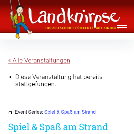
Inhalte
Landknirpse – Die Zeitschrift für Leute
überspringen
mit Kindern
« Alle Veranstaltungen
Diese Veranstaltung hat bereits
stattgefunden.
Event Series:
Spiel & Spaß am Strand
Spiel & Spaß am Strand