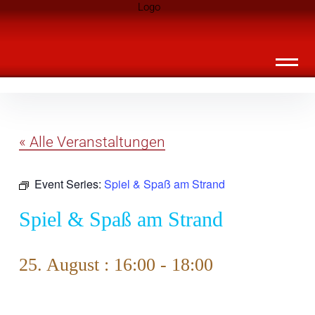
Inhalte
Landknirpse – Die Zeitschrift für Leute
überspringen
mit Kindern
« Alle Veranstaltungen
Event Series:
Spiel & Spaß am Strand
Spiel & Spaß am Strand
25. August : 16:00
-
18:00