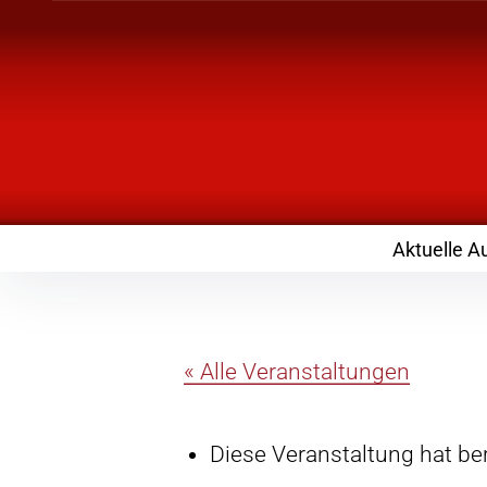
Inhalte
überspringen
Landknirpse – Die
mit Kindern
Aktuelle A
« Alle Veranstaltungen
Diese Veranstaltung hat ber