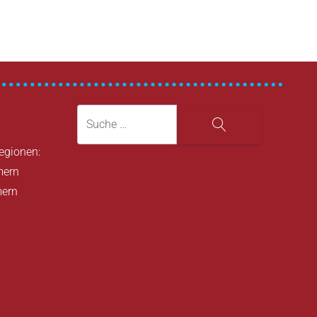
Suche
Suche
Regionen:
mern
mern