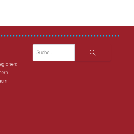
Suche
Suche
Regionen:
mern
mern