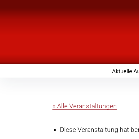
Inhalte
überspringen
Landknirpse – Die
mit Kindern
Aktuelle A
« Alle Veranstaltungen
Diese Veranstaltung hat ber