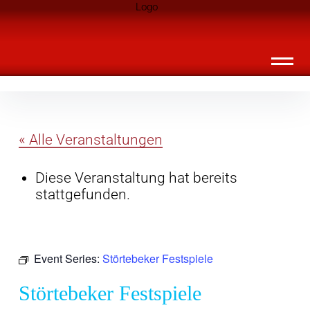
Inhalte
Landknirpse – Die Zeitschrift für Leute
überspringen
mit Kindern
« Alle Veranstaltungen
Diese Veranstaltung hat bereits
stattgefunden.
Event Series:
Störtebeker Festspiele
Störtebeker Festspiele