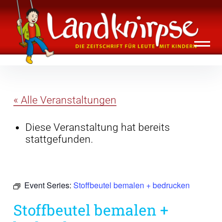
Inhalte
Landknirpse – Die Zeitschrift für Leute
überspringen
mit Kindern
« Alle Veranstaltungen
Diese Veranstaltung hat bereits
stattgefunden.
Event Series:
Stoffbeutel bemalen + bedrucken
Stoffbeutel bemalen +