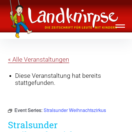
Inhalte
Landknirpse – Die Zeitschrift für Leute
überspringen
mit Kindern
« Alle Veranstaltungen
Diese Veranstaltung hat bereits
stattgefunden.
Event Series:
Stralsunder Weihnachtszirkus
Stralsunder