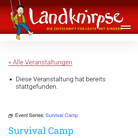
Inhalte
Landknirpse – Die Zeitschrift für Leute
überspringen
mit Kindern
« Alle Veranstaltungen
Diese Veranstaltung hat bereits
stattgefunden.
Event Series:
Survival Camp
Survival Camp