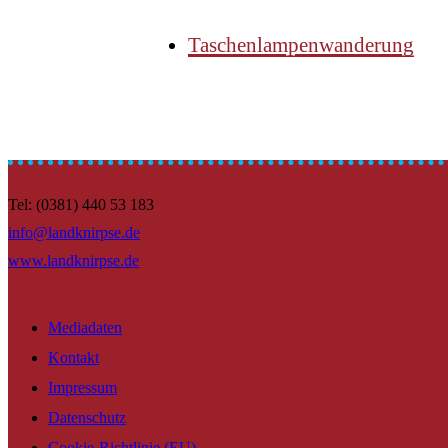
Taschenlampenwanderung
Tel: (0381) 440 53 183
info@landknirpse.de
www.landknirpse.de
Mediadaten
Kontakt
Impressum
Datenschutz
Cookie-Richtlinie (EU)