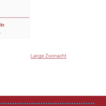
cke
0
Lange Zoonacht