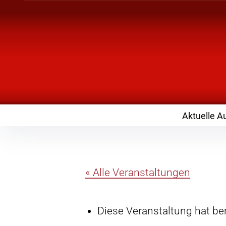
Inhalte
überspringen
Landknirpse – Die
mit Kindern
Aktuelle A
« Alle Veranstaltungen
Diese Veranstaltung hat ber