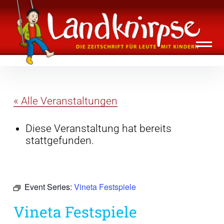
Inhalte
Landknirpse – Die Zeitschrift für Leute
überspringen
mit Kindern
« Alle Veranstaltungen
Diese Veranstaltung hat bereits
stattgefunden.
Event Series:
Vineta Festspiele
Vineta Festspiele