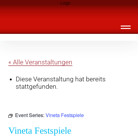
Inhalte
Landknirpse – Die Zeitschrift für Leute
überspringen
mit Kindern
« Alle Veranstaltungen
Diese Veranstaltung hat bereits
stattgefunden.
Event Series:
Vineta Festspiele
Vineta Festspiele