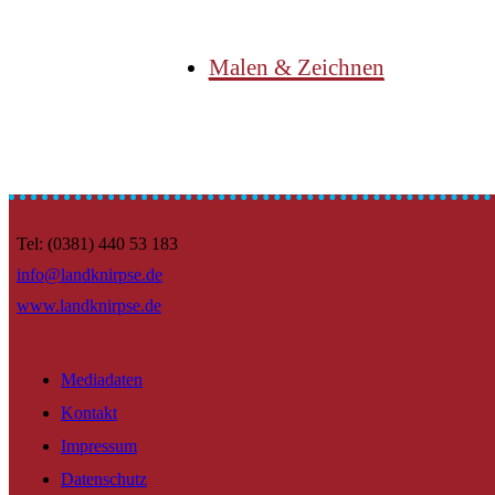
Malen & Zeichnen
Tel: (0381) 440 53 183
info@landknirpse.de
www.landknirpse.de
Mediadaten
Kontakt
Impressum
Datenschutz