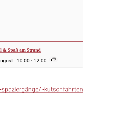
el & Spaß am Strand
August : 10:00
-
12:00
 -spaziergänge/ -kutschfahrten