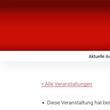
Inhalte
überspringen
Landknirpse – Die
mit Kindern
Aktuelle A
« Alle Veranstaltungen
Diese Veranstaltung hat ber