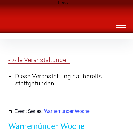
Inhalte
Landknirpse – Die Zeitschrift für Leute
überspringen
mit Kindern
« Alle Veranstaltungen
Diese Veranstaltung hat bereits
stattgefunden.
Event Series:
Warnemünder Woche
Warnemünder Woche