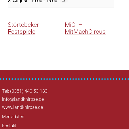
8. August : 10:00
-
16:00
Störtebeker
MiCi –
Festspiele
MitMachCircus
Tel: (0381) 440 53 183
info@landknirpse.de
www.landknirpse.de
Mediadaten
Kontakt