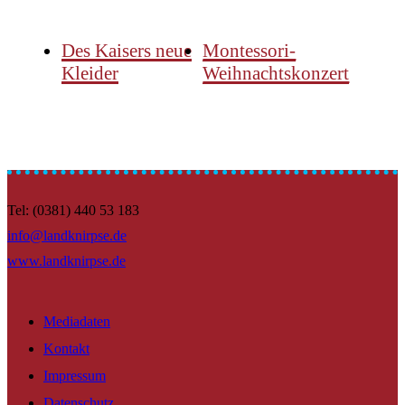
Des Kaisers neue
Montessori-
Kleider
Weihnachtskonzert
Tel: (0381) 440 53 183
info@landknirpse.de
www.landknirpse.de
Mediadaten
Kontakt
Impressum
Datenschutz