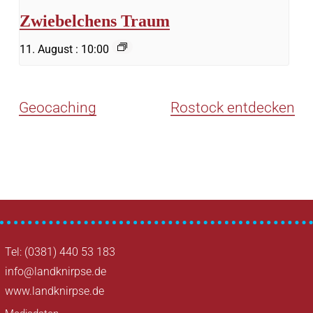
Zwiebelchens Traum
11. August : 10:00
Geocaching
Rostock entdecken
Tel: (0381) 440 53 183
info@landknirpse.de
www.landknirpse.de