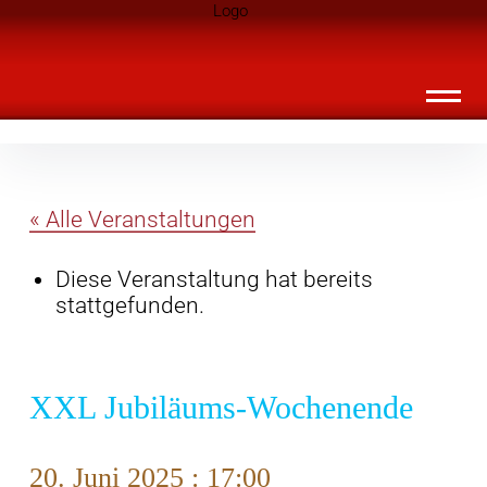
Inhalte
Landknirpse – Die Zeitschrift für Leute
überspringen
mit Kindern
« Alle Veranstaltungen
Diese Veranstaltung hat bereits
stattgefunden.
XXL Jubiläums-Wochenende
20. Juni 2025 : 17:00