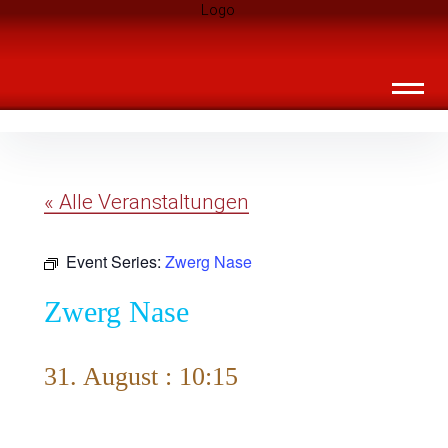
Inhalte
Landknirpse – Die Zeitschrift für
überspringen
Leute mit Kindern
« Alle Veranstaltungen
Event Series:
Zwerg Nase
Zwerg Nase
31. August : 10:15