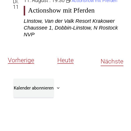
11. August : 19:30
Actionshow mit Pferden
Di.
11
Actionshow mit Pferden
LInstow, Van der Valk Resort
Krakower
Chaussee 1, Dobbin-Linstow, N Rostock
NVP
Veranstaltungen
Vorherige
Heute
Ve
Nächste
Kalender abonnieren