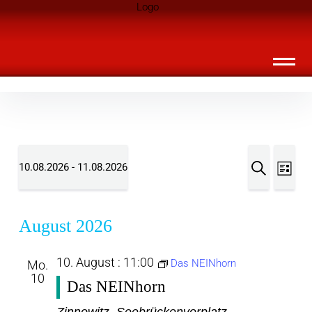
Inhalte
Landknirpse – Die Zeitschrift für Leute
überspringen
mit Kindern
Veransta
Vera
10.08.2026
 - 
11.08.2026
Liste
Ansi
Suche
Suche
Datum
Navi
wählen.
und
August 2026
Ansichte
10. August : 11:00
Das NEINhorn
Mo.
Navigat
10
Das NEINhorn