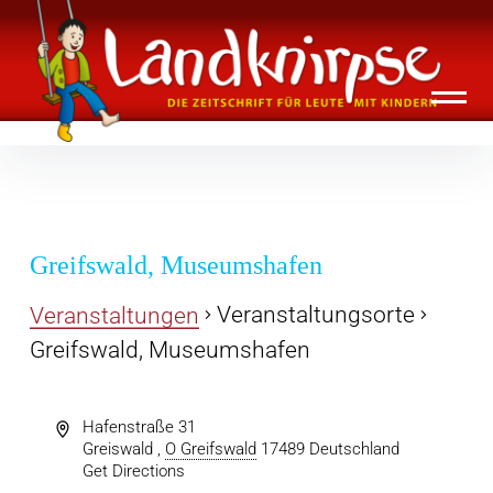
Inhalte
Landknirpse – Die Zeitschrift für Leute
überspringen
mit Kindern
Greifswald, Museumshafen
Veranstaltungsorte
Veranstaltungen
Greifswald, Museumshafen
Hafenstraße 31
Greiswald
,
O Greifswald
17489
Deutschland
Get Directions