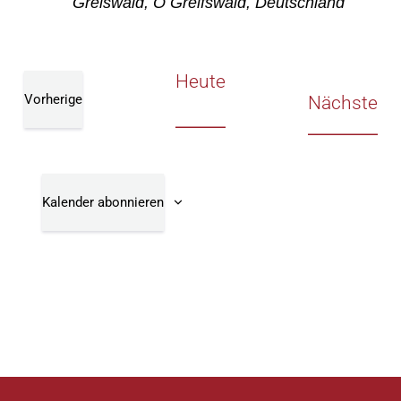
Greiswald, O Greifswald, Deutschland
Heute
Vorherige
Ve
Nächste
Veranstaltungen
Kalender abonnieren