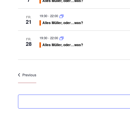
Alles Müller, oder…was?
19:30
-
22:00
FR.
21
Alles Müller, oder…was?
19:30
-
22:00
FR.
28
Alles Müller, oder…was?
Veranstaltungen
Previous