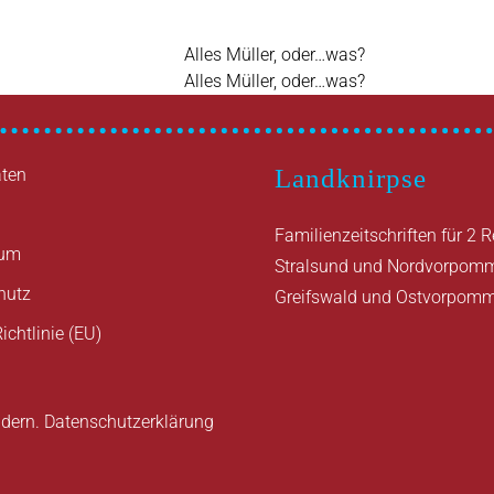
Vorheriger
Alles Müller, oder…was?
Beitrag
Nächster
Alles Müller, oder…was?
Beitrag
Landknirpse
ten
Familienzeitschriften für 2 
sum
Stralsund und Nordvorpom
hutz
Greifswald und Ostvorpom
ichtlinie (EU)
ndern.
Datenschutzerklärung