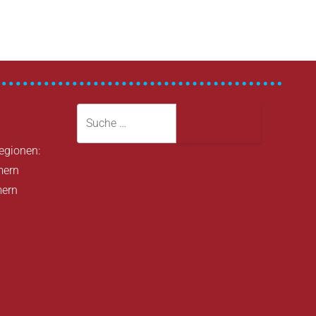
Suche
Suche
Regionen:
mern
mern