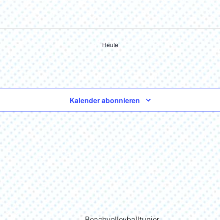
Heute
Kalender abonnieren
Vorheriger
Beachvolleyballtunier