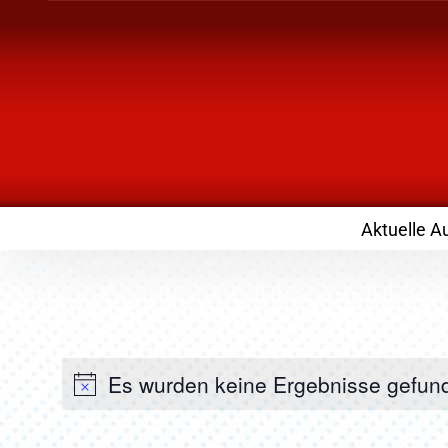
Inhalte
überspringen
Landknirpse – Die
mit Kindern
Aktuelle A
Es wurden keine Ergebnisse gefun