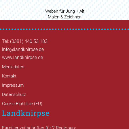
Vorheriger
Weben für Jung + Alt
Beitragsnavigation
Beitrag
Nächster
Malen & Zeichnen
Beitrag
Tel: (0381) 440 53 183
info@landknirpse.de
www.landknirpse.de
Mediadaten
Kontakt
Impressum
Datenschutz
Cookie-Richtlinie (EU)
Landknirpse
Familienzeitschriften für 2 Regionen: