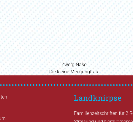
Vorheriger
Zwerg Nase
Nächster
Beitrag
Die kleine Meerjungfrau
Beitrag
Landknirpse
ten
Familienzeitschriften für 2 
sum
Stralsund und Nordvorpom
hutz
Greifswald und Ostvorpom