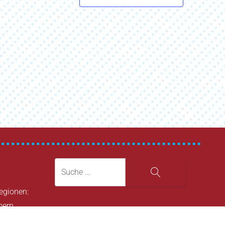
Suche
Suche
Regionen:
mern
mern