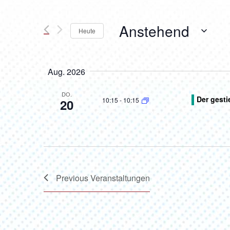
Suche
Suche
nach
Veranstaltungen
Anstehend
Schlüsselwort.
und
Heute
Select
Ansichten,
date.
Aug. 2026
Navigation
DO.
Der gesti
10:15
-
10:15
20
Previous
Veranstaltungen