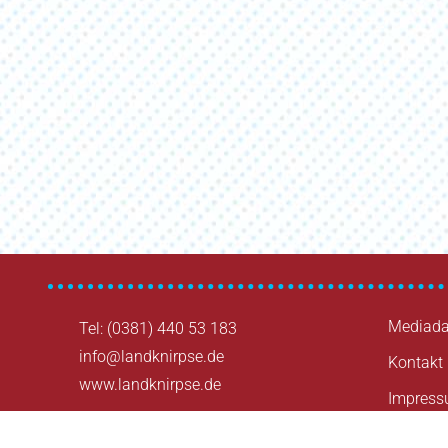
Beitragsnavigation
Mediada
Tel: (0381) 440 53 183
info@landknirpse.de
Kontakt
www.landknirpse.de
Impres
Datensc