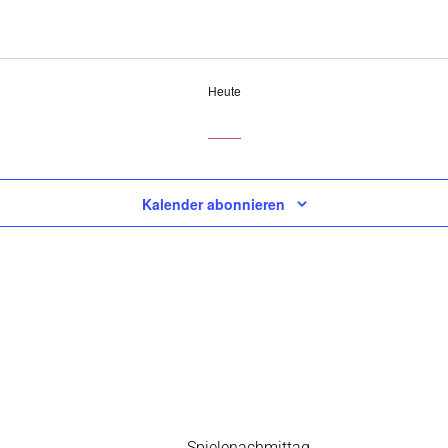
Heute
Kalender abonnieren
Vorheriger
Spielenachmittag