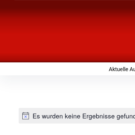
Inhalte
überspringen
Landknirpse – Die
mit Kindern
Aktuelle A
Es wurden keine Ergebnisse gefun