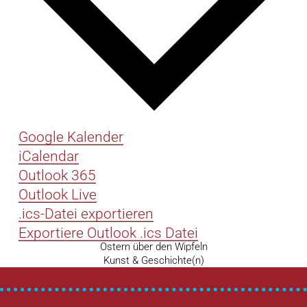
Google Kalender
iCalendar
Outlook 365
Outlook Live
.ics-Datei exportieren
Exportiere Outlook .ics Datei
Vorheriger
Ostern über den Wipfeln
Beitragsnavigation
Beitrag
Nächster
Kunst & Geschichte(n)
Beitrag