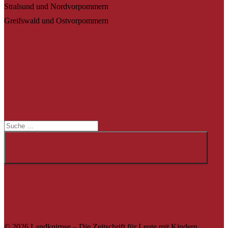
Stralsund und Nordvorpommern
Greifswald und Ostvorpommern
Suche
Suche
© 2026 Landknirpse – Die Zeitschrift für Leute mit Kindern.