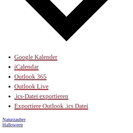
Google Kalender
iCalendar
Outlook 365
Outlook Live
.ics-Datei exportieren
Exportiere Outlook .ics Datei
Beitragsnavigation
Vorheriger
Naturzauber
Beitrag
Nächster
Halloween
Beitrag