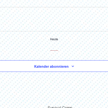
Heute
Kalender abonnieren
Vorheriger
Survival Camp