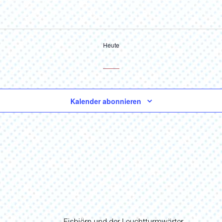
Heute
Kalender abonnieren
Vorheriger
Eisbjörn und der Leuchtturmwärter