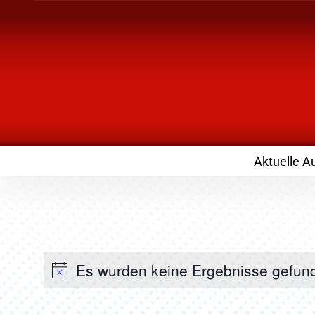
Inhalte
überspringen
Landknirpse – Die
mit Kindern
Aktuelle A
Es wurden keine Ergebnisse gefun