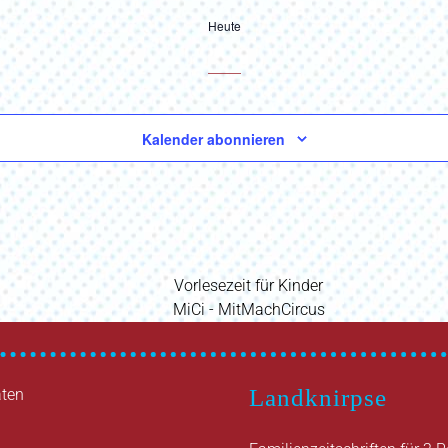
Heute
Kalender abonnieren
Vorheriger
Vorlesezeit für Kinder
Nächster
Beitrag
MiCi - MitMachCircus
Beitrag
Landknirpse
ten