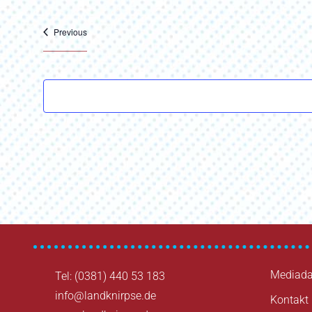
Veranstaltungen
Previous
Beitragsnavigation
Mediada
Tel: (0381) 440 53 183
info@landknirpse.de
Kontakt