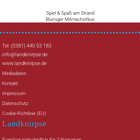
Vorheriger
Spiel & Spaß am Strand
Beitragsnavigation
Nächster
Beitrag
Blumiger Mitmachzirkus
Beitrag
Tel: (0381) 440 53 183
info@landknirpse.de
www.landknirpse.de
Mediadaten
Kontakt
Impressum
Datenschutz
Cookie-Richtlinie (EU)
Landknirpse
Familienzeitschriften für 2 Regionen: