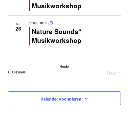
Musikworkshop
16:00
-
18:00
MI.
26
Nature Sounds“
Musikworkshop
Heute
Veranstaltungen
Previous
Next
Veranst
Kalender abonnieren