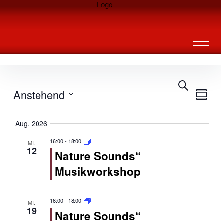
Inhalte
Landknirpse – Die Zeitschrift für Leute
überspringen
mit Kindern
Suche
Veransta
Vera
Anstehend
Summa
Ansi
Suche
Select
Navi
Aug. 2026
date.
und
16:00
-
18:00
MI.
Ansichte
12
Nature Sounds“
Navigat
Musikworkshop
16:00
-
18:00
MI.
19
Nature Sounds“