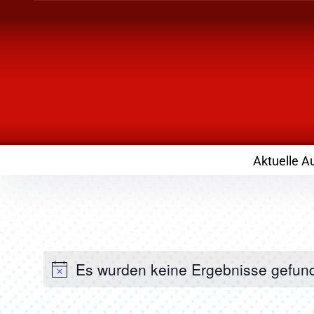
Inhalte
überspringen
Landknirpse – Die
mit Kindern
Aktuelle A
Es wurden keine Ergebnisse gefun