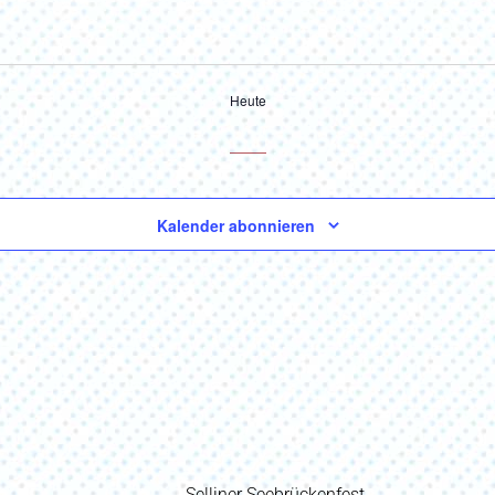
Heute
Kalender abonnieren
Vorheriger
Selliner Seebrückenfest