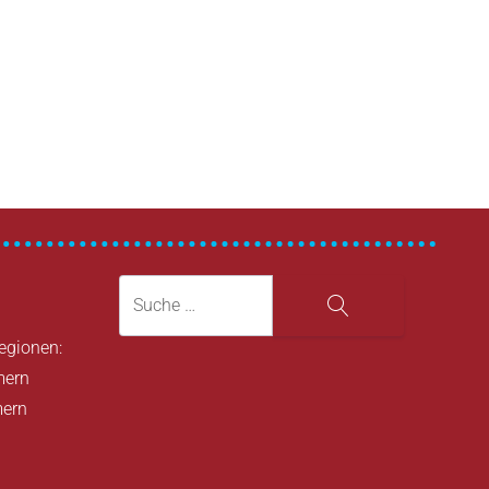
Suche
Suche
Regionen:
mern
mern