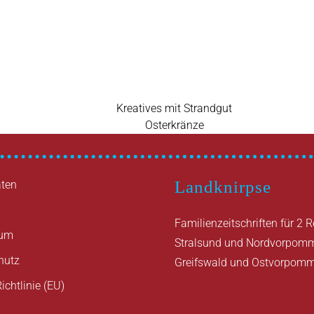
Vorheriger
Kreatives mit Strandgut
Beitrag
Nächster
Osterkränze
Beitrag
Landknirpse
ten
Familienzeitschriften für 2 
sum
Stralsund und Nordvorpom
hutz
Greifswald und Ostvorpom
ichtlinie (EU)