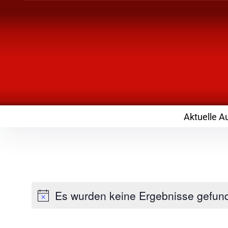
Inhalte
überspringen
Landknirpse – Die
mit Kindern
Aktuelle A
Es wurden keine Ergebnisse gefun