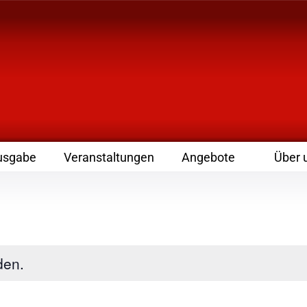
 Zeitschrift für Leute
usgabe
Veranstaltungen
Angebote
Über 
den.