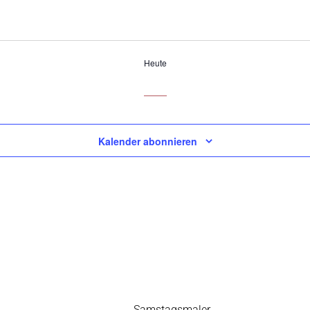
Heute
Kalender abonnieren
Vorheriger
Samstagsmaler