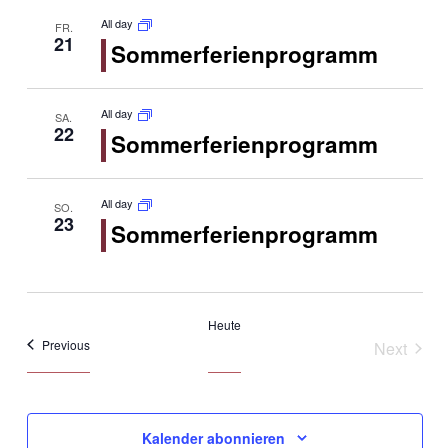
All day
FR.
21
Sommerferienprogramm
All day
SA.
22
Sommerferienprogramm
All day
SO.
23
Sommerferienprogramm
Heute
Veranstaltungen
Previous
Next
Veranst
Kalender abonnieren