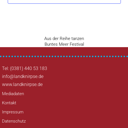
Vorheriger
Aus der Reihe tanzen
Beitragsnavigation
Beitrag
Nächster
Buntes Meer Festival
Beitrag
Tel: (0381) 440 53 183
info@landknirpse.de
www.landknirpse.de
Mediadaten
Kontakt
Impressum
Datenschutz