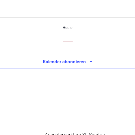
Heute
Kalender abonnieren
Vorheriger
Adventsmarkt im St. Spiritus