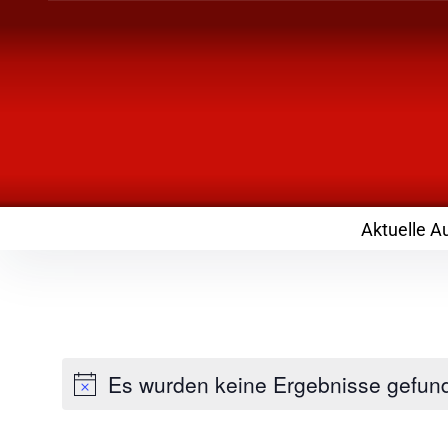
Inhalte
überspringen
Landknirpse – Die
mit Kindern
Aktuelle A
Es wurden keine Ergebnisse gefun