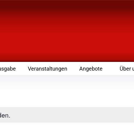
 Zeitschrift für Leute
usgabe
Veranstaltungen
Angebote
Über 
den.