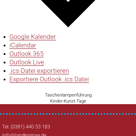
Google Kalender
iCalendar
Outlook 365
Outlook Live
.ics-Datei exportieren
Exportiere Outlook .ics Datei
Vorheriger
Taschenlampenführung
Beitragsnavigation
Beitrag
Nächster
Kinder-Kunst-Tage
Beitrag
Tel: (0381) 440 53 183
info@landknirpse.de