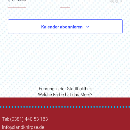
Ansicht
Next
Veranst
Naviga
Kalender abonnieren
Vorheriger
Führung in der Stadtbblithek
Beitragsnavigation
Nächster
Beitrag
Welche Farbe hat das Meer?
Beitrag
Tel: (0381) 440 53 183
info@landknirpse.de