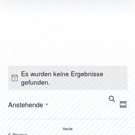
Inhalte
überspringen
Es wurden keine Ergebnisse
gefunden.
Verans
Ver
Suche
Anstehende
Summa
Ans
Suche
Select
Nav
date.
und
Heute
Veranstaltungen
Previous