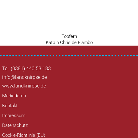
Vorheriger
Töpfern
Beitragsnavigation
Nächster
Beitrag
Kätp`n Chris de Flambö
Beitrag
Tel: (0381) 440 53 183
info@landknirpse.de
www.landknirpse.de
Mediadaten
Kontakt
Impressum
Datenschutz
Cookie-Richtlinie (EU)