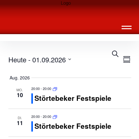
Inhalte
Landknirpse – Die Zeitschrift für Leute
überspringen
mit Kindern
Suche
Veransta
Vera
Heute
 - 
01.09.2026
Summa
Ansi
Suche
Select
Navi
Aug. 2026
date.
und
20:00
-
20:00
MO.
Ansichte
10
Störtebeker Festspiele
Navigat
20:00
-
20:00
DI.
11
Störtebeker Festspiele