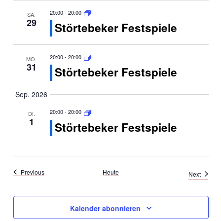
20:00
-
20:00
SA.
29
Störtebeker Festspiele
20:00
-
20:00
MO.
31
Störtebeker Festspiele
Sep. 2026
20:00
-
20:00
DI.
1
Störtebeker Festspiele
Veranstaltungen
Previous
Heute
Verans
Next
Kalender abonnieren