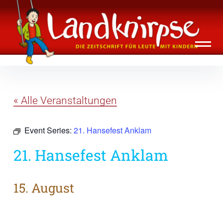
Inhalte
Landknirpse – Die Zeitschrift für Leute
überspringen
mit Kindern
« Alle Veranstaltungen
Event Series:
21. Hansefest Anklam
21. Hansefest Anklam
15. August