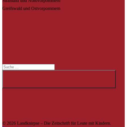
Stralsund und Nordvorpommern
Greifswald und Ostvorpommern
Suche
Suche
© 2026 Landknirpse – Die Zeitschrift für Leute mit Kindern.