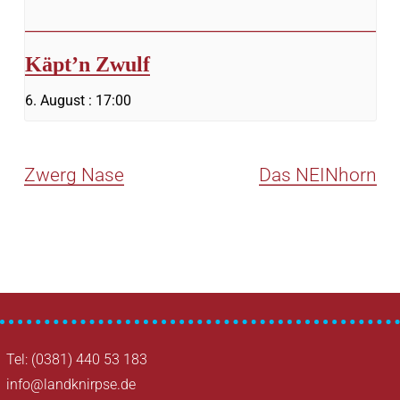
Käpt’n Zwulf
6. August : 17:00
Zwerg Nase
Das NEINhorn
Tel: (0381) 440 53 183
info@landknirpse.de