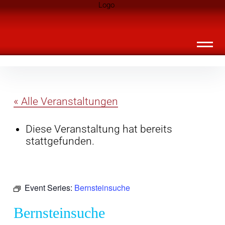
Inhalte
Landknirpse – Die Zeitschrift für Leute
überspringen
mit Kindern
« Alle Veranstaltungen
Diese Veranstaltung hat bereits
stattgefunden.
Event Series:
Bernsteinsuche
Bernsteinsuche