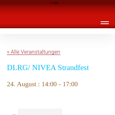
Inhalte
Landknirpse – Die Zeitschrift für Leute
überspringen
mit Kindern
« Alle Veranstaltungen
DLRG/ NIVEA Strandfest
24. August : 14:00
-
17:00