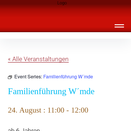
Inhalte
Landknirpse – Die Zeitschrift für Leute
überspringen
mit Kindern
« Alle Veranstaltungen
Event Series:
Familienführung W´mde
Familienführung W´mde
24. August : 11:00
-
12:00
ab 6 Jahren