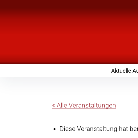
Inhalte
überspringen
Landknirpse – Die
mit Kindern
Aktuelle A
« Alle Veranstaltungen
Diese Veranstaltung hat ber