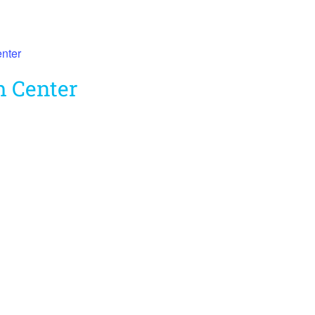
enter
m Center